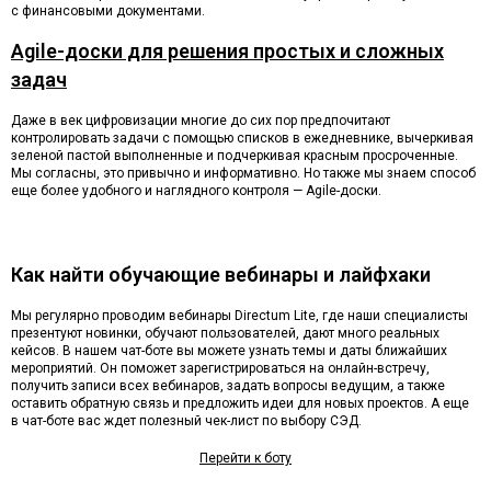
с финансовыми документами.
Agile-доски для решения простых и сложных
задач
Даже в век цифровизации многие до сих пор предпочитают
контролировать задачи с помощью списков в ежедневнике, вычеркивая
зеленой пастой выполненные и подчеркивая красным просроченные.
Мы согласны, это привычно и информативно. Но также мы знаем способ
еще более удобного и наглядного контроля — Agile-доски.
Как найти обучающие вебинары и лайфхаки
Мы регулярно проводим вебинары Directum Lite, где наши специалисты
презентуют новинки, обучают пользователей, дают много реальных
кейсов. В нашем чат-боте вы можете узнать темы и даты ближайших
мероприятий. Он поможет зарегистрироваться на онлайн-встречу,
получить записи всех вебинаров, задать вопросы ведущим, а также
оставить обратную связь и предложить идеи для новых проектов. А еще
в чат-боте вас ждет полезный чек-лист по выбору СЭД.
Перейти к боту