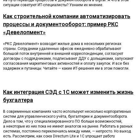
на путь перевода процессов и документооборота в digital. А что в этой
ситуации советуют ИТ-специалисты? Узнаем их мнение.
Как строительной компании автоматизировать
процессы и документооборот: пример РКС
«Девелопмент»
«РКС Девелопмент» возводит жилые дома в нескольких регионах
страны. Сотрудники удаленных офисов ежедневно обрабатывают
большой поток внутренней и внешней корреспонденции, согласуют
договоры с подрядчиками, подписывают ДДУ с дольщиками, запускают
согласования маркетинговых активностей и оплату закупок. И все без
задержек и путаницы. Читайте — какие ИТ-решения им в этом помогли.
Как интеграция СЭД с 1С может изменить жизнь
бухгалтера
В современных компаниях часто используют несколько корпоративных
систем для управленческого учёта, бухгалтерии и документооборота.
Дело в том, что у специализированного ПО больше возможностей,
а некоторые из них пока не имеют аналогов на рынке. Работать в разных
системах, постоянно переключаясь между ними, — непросто. Но выход
есть. Рассмотрим, как союз Directum Lite и 1С упрощает работу