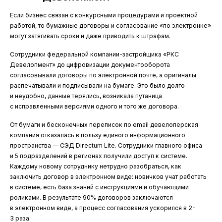
Если бизнес связан с конкурсными процедурами и проектной
работой, то бумажные договоры и согласование «по электронке»
могут затягивать сроки и даже приводить к штрафам.
Сотрудники федеральной компании-застройщика «РКС
Девелопмент» до цифровизации документооборота
согласовывали договоры по электронной почте, а оригиналы
распечатывали и подписывали на бумаге. Это было долго
и неудобно, данные терялись, возникала путаница
с исправленными версиями одного и того же договора.
От бумаги и бесконечных переписок по email девелоперская
компания отказалась в пользу единого информационного
пространства — СЭД Directum Lite. Сотрудники главного офиса
и 5 подразделений в регионах получили доступ к системе.
Каждому новому сотруднику нетрудно разобраться, как
заключить договор в электронном виде: новичков учат работать
в системе, есть база знаний с инструкциями и обучающими
роликами. В результате 90% договоров заключаются
в электронном виде, а процесс согласования ускорился в 2-
3 раза.