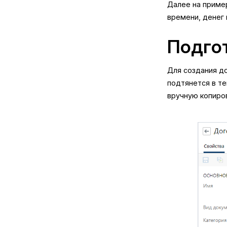
Далее на пример
времени, денег 
Подго
Для создания д
подтянется в те
вручную копиров