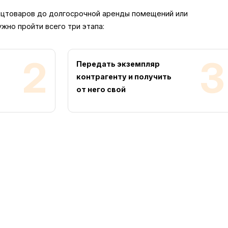
нцтоваров до долгосрочной аренды помещений или
жно пройти всего три этапа:
2
3
ь
Передать экземпляр
контрагенту и получить
от него свой