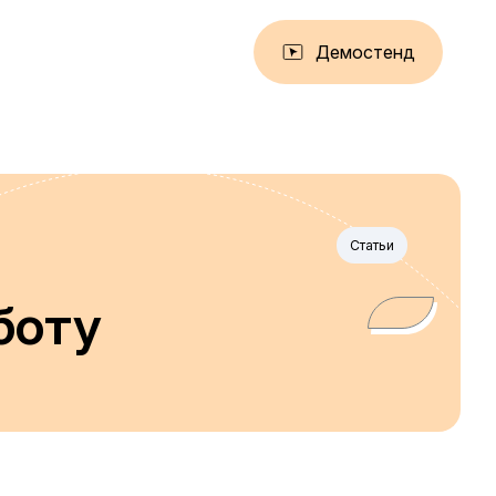
Демостенд
Статьи
боту