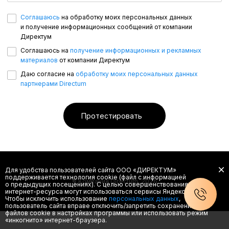
Соглашаюсь
на обработку моих персональных данных
и получение информационных сообщений от компании
Директум
Соглашаюсь на
получение информационных и рекламных
материалов
от компании Директум
Даю согласие на
обработку моих персональных данных
партнерами Directum
Протестировать
Для удобства пользователей сайта
ООО «ДИРЕКТУМ»
поддерживается технология cookie (файл с информацией
® Компания Directum, 2026
о предыдущих посещениях). С целью совершенствования
интернет-ресурса
могут использоваться сервисы Яндекс. Метрика.
Чтобы исключить использование
персональных данных
,
пользователь сайта вправе отключить/запретить сохранение
файлов cookie в настройках программы или использовать режим
«инкогнито»
интернет-браузера
.