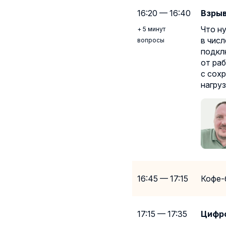
16:20 — 16:40
Взрыв
Что н
+ 5 минут
в чис
вопросы
подклю
от ра
с сох
нагру
16:45 — 17:15
Кофе-
17:15 — 17:35
Цифро