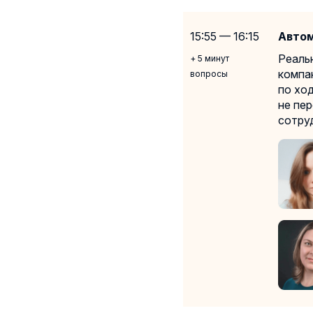
15:55 — 16:15
Автом
Реаль
+ 5 минут
компа
вопросы
по хо
не пе
сотру