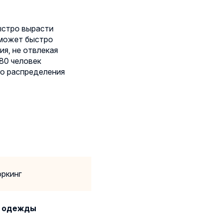
ыстро вырасти
оможет быстро
ия, не отвлекая
80 человек
го распределения
оркинг
й одежды