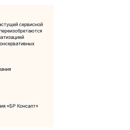
астущей сервисной
 переизобретаются
матизацией
консервативных
пания
ния «БР Консалт»