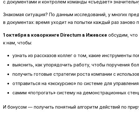
с документами и контролем команды «съедает» значительну
Знакомая ситуация? По данным исследований, у многих пр
в документах: время уходит на попытки каждый раз заново 
1 октября в коворкинге Directum в Ижевске
обсудим, что 
к нам, чтобы:
узнать из рассказов коллег о том, какие инструменты 
выяснить, как упорядочить работу, чтобы поручения бо
получить готовые стратегии роста компании с использ
отправиться на «экскурсию» по системе для управления
самим «потрогать» систему на демонстрационных стендах
И бонусом — получить понятный алгоритм действий по приру