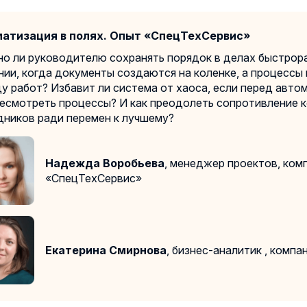
атизация в полях. Опыт «СпецТехСервис»
но ли руководителю сохранять порядок в делах быстрор
нии, когда документы создаются на коленке, а процессы
ду работ? Избавит ли система от хаоса, если перед авто
ресмотреть процессы? И как преодолеть сопротивление 
дников ради перемен к лучшему?
Надежда Воробьева
, менеджер проектов, ком
«СпецТехСервис»
Екатерина Смирнова
,
бизнес-аналитик
, компа